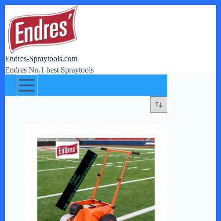
Zum
Inhalt
springen
Endres-Spraytools.com
Endres No.1 best Spraytools