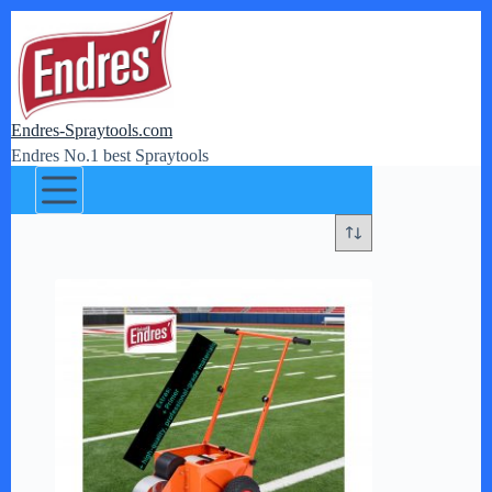
Zum
Inhalt
springen
Endres-Spraytools.com
Endres No.1 best Spraytools